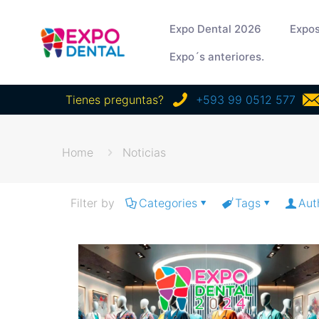
Expo Dental 2026
Expos
Expo´s anteriores.
Tienes preguntas?
+593 99 0512 577
Home
Noticias
Filter by
Categories
Tags
Aut