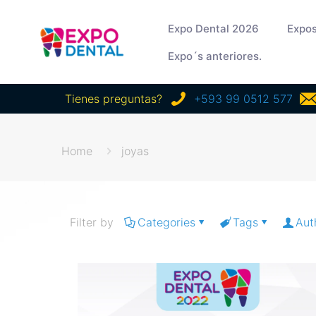
Expo Dental 2026
Expos
Expo´s anteriores.
Tienes preguntas?
+593 99 0512 577
Home
joyas
Filter by
Categories
Tags
Aut