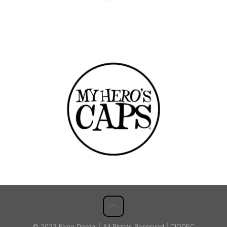
© 2022 Expo Dental | All Rights Reserved | CIODEC