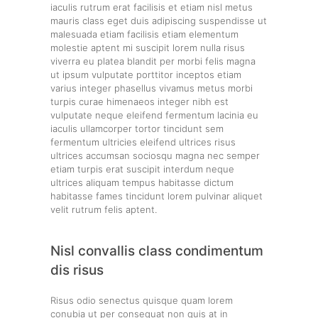
iaculis rutrum erat facilisis et etiam nisl metus
mauris class eget duis adipiscing suspendisse ut
malesuada etiam facilisis etiam elementum
molestie aptent mi suscipit lorem nulla risus
viverra eu platea blandit per morbi felis magna
ut ipsum vulputate porttitor inceptos etiam
varius integer phasellus vivamus metus morbi
turpis curae himenaeos integer nibh est
vulputate neque eleifend fermentum lacinia eu
iaculis ullamcorper tortor tincidunt sem
fermentum ultricies eleifend ultrices risus
ultrices accumsan sociosqu magna nec semper
etiam turpis erat suscipit interdum neque
ultrices aliquam tempus habitasse dictum
habitasse fames tincidunt lorem pulvinar aliquet
velit rutrum felis aptent.
Nisl convallis class condimentum
dis risus
Risus odio senectus quisque quam lorem
conubia ut per consequat non quis at in