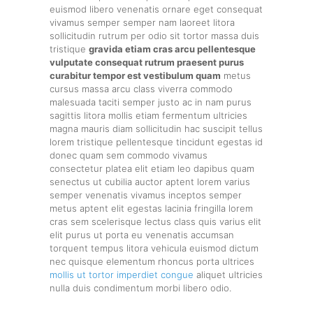
euismod libero venenatis ornare eget consequat
vivamus semper semper nam laoreet litora
sollicitudin rutrum per odio sit tortor massa duis
tristique
gravida etiam cras arcu pellentesque
vulputate consequat rutrum praesent purus
curabitur tempor est vestibulum quam
metus
cursus massa arcu class viverra commodo
malesuada taciti semper justo ac in nam purus
sagittis litora mollis etiam fermentum ultricies
magna mauris diam sollicitudin hac suscipit tellus
lorem tristique pellentesque tincidunt egestas id
donec quam sem commodo vivamus
consectetur platea elit etiam leo dapibus quam
senectus ut cubilia auctor aptent lorem varius
semper venenatis vivamus inceptos semper
metus aptent elit egestas lacinia fringilla lorem
cras sem scelerisque lectus class quis varius elit
elit purus ut porta eu venenatis accumsan
torquent tempus litora vehicula euismod dictum
nec quisque elementum rhoncus porta ultrices
mollis ut tortor imperdiet congue
aliquet ultricies
nulla duis condimentum morbi libero odio.