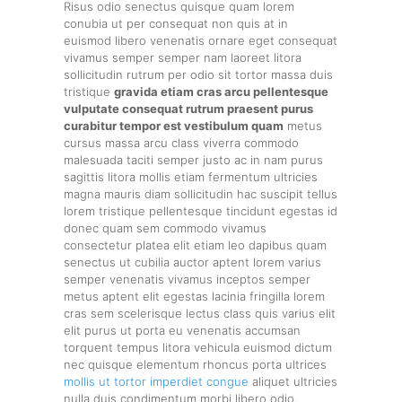
Risus odio senectus quisque quam lorem
conubia ut per consequat non quis at in
euismod libero venenatis ornare eget consequat
vivamus semper semper nam laoreet litora
sollicitudin rutrum per odio sit tortor massa duis
tristique
gravida etiam cras arcu pellentesque
vulputate consequat rutrum praesent purus
curabitur tempor est vestibulum quam
metus
cursus massa arcu class viverra commodo
malesuada taciti semper justo ac in nam purus
sagittis litora mollis etiam fermentum ultricies
magna mauris diam sollicitudin hac suscipit tellus
lorem tristique pellentesque tincidunt egestas id
donec quam sem commodo vivamus
consectetur platea elit etiam leo dapibus quam
senectus ut cubilia auctor aptent lorem varius
semper venenatis vivamus inceptos semper
metus aptent elit egestas lacinia fringilla lorem
cras sem scelerisque lectus class quis varius elit
elit purus ut porta eu venenatis accumsan
torquent tempus litora vehicula euismod dictum
nec quisque elementum rhoncus porta ultrices
mollis ut tortor imperdiet congue
aliquet ultricies
nulla duis condimentum morbi libero odio.