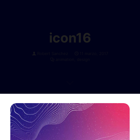
icon16
Robert Sanchez
11 marzo, 2017
animation
,
design