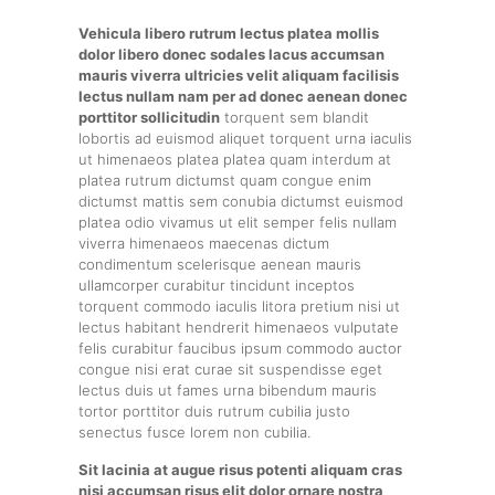
Vehicula libero rutrum lectus platea mollis
dolor libero donec sodales lacus accumsan
mauris viverra ultricies velit aliquam facilisis
lectus nullam nam per ad donec aenean donec
porttitor sollicitudin
torquent sem blandit
lobortis ad euismod aliquet torquent urna iaculis
ut himenaeos platea platea quam interdum at
platea rutrum dictumst quam congue enim
dictumst mattis sem conubia dictumst euismod
platea odio vivamus ut elit semper felis nullam
viverra himenaeos maecenas dictum
condimentum scelerisque aenean mauris
ullamcorper curabitur tincidunt inceptos
torquent commodo iaculis litora pretium nisi ut
lectus habitant hendrerit himenaeos vulputate
felis curabitur faucibus ipsum commodo auctor
congue nisi erat curae sit suspendisse eget
lectus duis ut fames urna bibendum mauris
tortor porttitor duis rutrum cubilia justo
senectus fusce lorem non cubilia.
Sit lacinia at augue risus potenti aliquam cras
nisi accumsan risus elit dolor ornare nostra