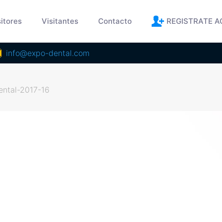
itores
Visitantes
Contacto
REGISTRATE A
info@expo-dental.com
ental-2017-16