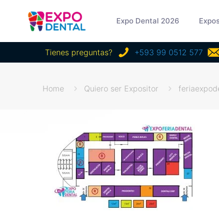
Expo Dental 2026
Expos
Tienes preguntas?
+593 99 0512 577
Home
Quiero ser Expositor
feriaexpod