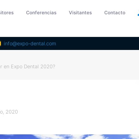
itores
Conferencias
Visitantes
Contacto
info@expo-dental.com
r en Expo Dental 2020?
o, 2020