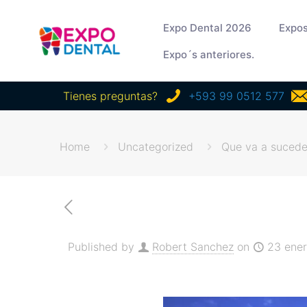
Expo Dental 2026
Expos
Expo´s anteriores.
Tienes preguntas?
+593 99 0512 577
Home
Uncategorized
Que va a sucede
Published by
Robert Sanchez
on
23 ener