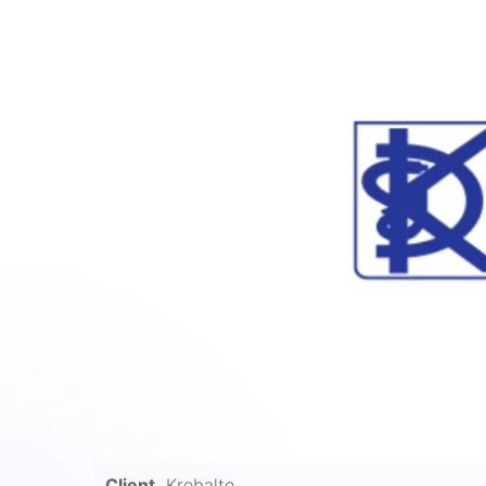
Client
Krobalto