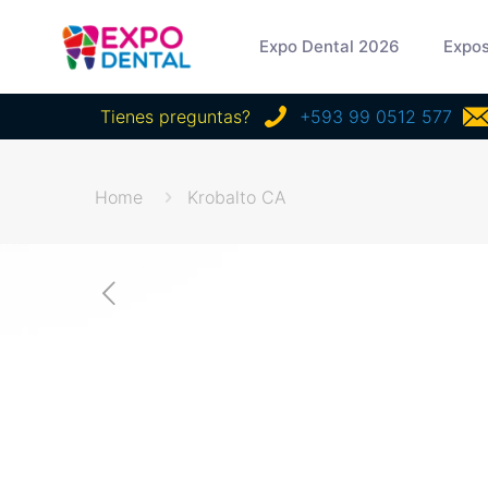
Expo Dental 2026
Expos
Tienes preguntas?
+593 99 0512 577
Home
Krobalto CA