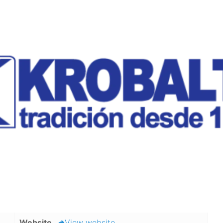
Website
View website