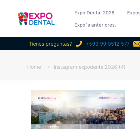
Expo Dental 2026
Expos
Expo´s anteriores.
Tienes preguntas?
+593 99 0512 577
Home
Instagram expodental2026 (4)