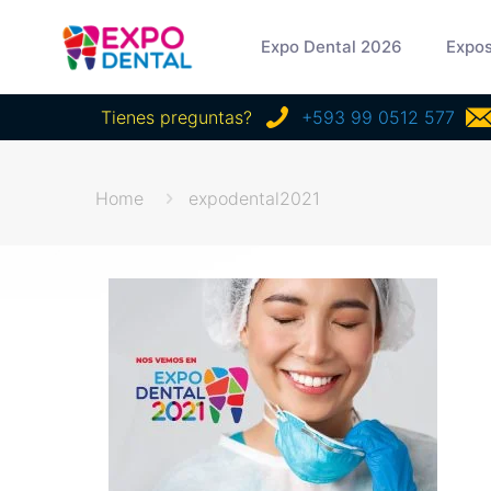
Expo Dental 2026
Expos
Tienes preguntas?
+593 99 0512 577
Home
expodental2021